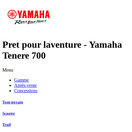
Pret pour laventure - Yamaha
Tenere 700
Menu
Gamme
Après-vente
Concessions
Tout-terrain
Scooter
Trail